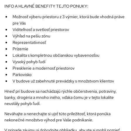
INFO A HLAVNÉ BENEFITY TEJTO PONUKY:
Možnosť výberu priestoru z 3 výmier, ktorá bude vhodná práve
pre Vás
Viditeľnosť a svetlosť priestorov
Výhľad na pešiu zónu
Reprezentatívnosť
Prízemie
Lokalita s kompletnou občianskou vybavenosťou
Vysoký pohyb ľudí
Presklenie a modernosť priestorov
Parkovisko
V budove už zabehnuté prevádzky s množstvom klientov
Hneď pri budove sa nachádzajú rýchle občerstvenia, potraviny,
banky, drogéria a mnoho iného, vďaka čomu je v tejto lokalite
neustály pohyb ľudí.
Neváhajte a nenechajte si ujsť túto príležitosť, ktorá ponúka
nekonečné množstvo výhod pre Vaše podnikanie.
V prípade záujmu si dohodnite obhliadku, aby ste si mohli pozrieť