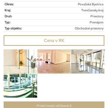
Okres:
Považská Bystrica
Kraj:
Trenčiansky kraj
Druh:
Priestory
Typ:
Prenájom
Typ objektu:
Obchodné priestory
Cena v RK
Pridať medzi obľúbené