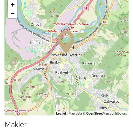
+
−
Leaflet
| Map data ©
OpenStreetMap
contributors
Maklér