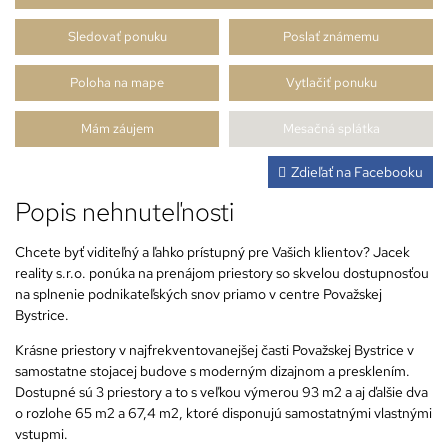
Sledovať ponuku
Poslať známemu
Poloha na mape
Vytlačiť ponuku
Mám záujem
Mesačná splátka
Zdieľať na Facebooku
Popis nehnuteľnosti
Chcete byť viditeľný a ľahko prístupný pre Vašich klientov? Jacek
reality s.r.o. ponúka na prenájom priestory so skvelou dostupnosťou
na splnenie podnikateľských snov priamo v centre Považskej
Bystrice.
Krásne priestory v najfrekventovanejšej časti Považskej Bystrice v
samostatne stojacej budove s moderným dizajnom a presklením.
Dostupné sú 3 priestory a to s veľkou výmerou 93 m2 a aj ďalšie dva
o rozlohe 65 m2 a 67,4 m2, ktoré disponujú samostatnými vlastnými
vstupmi.