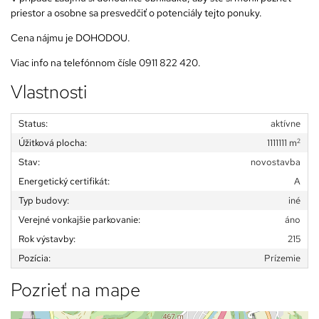
priestor a osobne sa presvedčiť o potenciály tejto ponuky.
Cena nájmu je DOHODOU.
Viac info na telefónnom čísle
0911 822 420
.
Vlastnosti
Status:
aktívne
2
Úžitková plocha:
1111111 m
Stav:
novostavba
Energetický certifikát:
A
Typ budovy:
iné
Verejné vonkajšie parkovanie:
áno
Rok výstavby:
215
Pozícia:
Prízemie
Pozrieť na mape