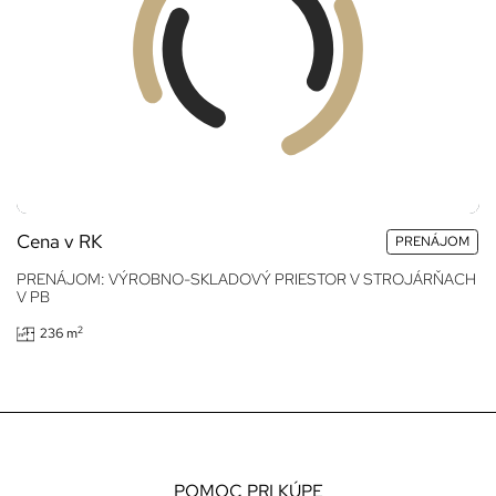
Cena v RK
PRENÁJOM
PRENÁJOM: VÝROBNO-SKLADOVÝ PRIESTOR V STROJÁRŇACH
V PB
2
236 m
POMOC PRI KÚPE