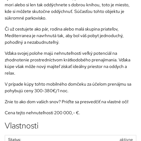
mori alebo si len tak oddýchnete s dobrou knihou, toto je miesto,
kde si môžete skutočne oddýchnuť. Súčasťou tohto objektu je
súkromné ​​parkovisko.
Či už cestujete ako pár, rodina alebo malá skupina priateľov,
Mediterranea je navrhnutá tak, aby bol váš pobyt jednoduchý,
pohodlný a nezabudnuteľný.
Vďaka svojej polohe majú nehnuteľnosti veľký potenciál na
zhodnotenie prostredníctvom krátkodobého prenajímania. Vďaka
kúpe však môže nový majiteľ získať ideálny priestor na oddych a
relax.
V prípade kúpy tohto mobilného domčeku za účelom prenájmu sa
pohybujú ceny 300-380€/1 noc.
Znie to ako dom vašich snov? Príďte sa presvedčiť na vlastné oči!
Cena tejto nehnuteľnosti 200 000,- €.
Vlastnosti
Status:
aktívne