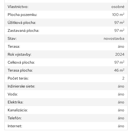
Vlastníctvo:
osobné
2
Plocha pozemku:
100 m
2
Úžitková plocha:
97 m
2
Zastavaná plocha:
97 m
Stav:
novostavba
Terasa:
áno
Rok výstavby:
2024
2
Celková plocha:
97 m
2
Terasa plocha:
46 m
Počet terás:
2
Inžinierske siete:
áno
Voda:
áno
Elektrika:
áno
Kanalizácia:
áno
Telefón:
áno
Internet:
áno