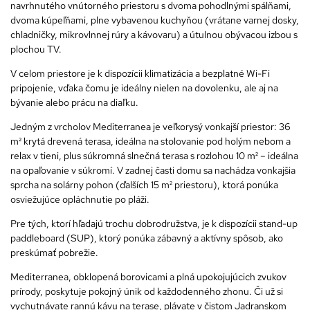
navrhnutého vnútorného priestoru s dvoma pohodlnými spálňami,
dvoma kúpeľňami, plne vybavenou kuchyňou (vrátane varnej dosky,
chladničky, mikrovlnnej rúry a kávovaru) a útulnou obývacou izbou s
plochou TV.
V celom priestore je k dispozícii klimatizácia a bezplatné Wi-Fi
pripojenie, vďaka čomu je ideálny nielen na dovolenku, ale aj na
bývanie alebo prácu na diaľku.
Jedným z vrcholov Mediterranea je veľkorysý vonkajší priestor: 36
m² krytá drevená terasa, ideálna na stolovanie pod holým nebom a
relax v tieni, plus súkromná slnečná terasa s rozlohou 10 m² – ideálna
na opaľovanie v súkromí. V zadnej časti domu sa nachádza vonkajšia
sprcha na solárny pohon (ďalších 15 m² priestoru), ktorá ponúka
osviežujúce opláchnutie po pláži.
Pre tých, ktorí hľadajú trochu dobrodružstva, je k dispozícii stand-up
paddleboard (SUP), ktorý ponúka zábavný a aktívny spôsob, ako
preskúmať pobrežie.
Mediterranea, obklopená borovicami a plná upokojujúcich zvukov
prírody, poskytuje pokojný únik od každodenného zhonu. Či už si
vychutnávate rannú kávu na terase, plávate v čistom Jadranskom