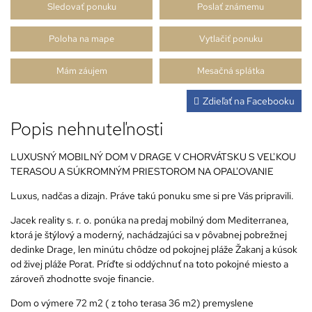
Sledovať ponuku
Poslať známemu
Poloha na mape
Vytlačiť ponuku
Mám záujem
Mesačná splátka
Zdieľať na Facebooku
Popis nehnuteľnosti
LUXUSNÝ MOBILNÝ DOM V DRAGE V CHORVÁTSKU S VEĽKOU
TERASOU A SÚKROMNÝM PRIESTOROM NA OPAĽOVANIE
Luxus, nadčas a dizajn. Práve takú ponuku sme si pre Vás pripravili.
Jacek reality s. r. o. ponúka na predaj mobilný dom Mediterranea,
ktorá je štýlový a moderný, nachádzajúci sa v pôvabnej pobrežnej
dedinke Drage, len minútu chôdze od pokojnej pláže Žakanj a kúsok
od živej pláže Porat. Príďte si oddýchnuť na toto pokojné miesto a
zároveň zhodnotte svoje financie.
Dom o výmere 72 m2 ( z toho terasa 36 m2) premyslene