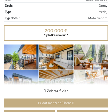
Druh:
Domy
Typ:
Predaj
Typ domu:
Mobilný dom
200 000 €
Splátka úveru:
*
Zobraziť viac
Pridať medzi obľúbené