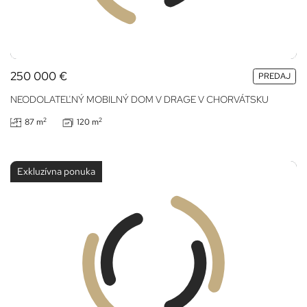
250 000
€
PREDAJ
NEODOLATEĽNÝ MOBILNÝ DOM V DRAGE V CHORVÁTSKU
2
2
87 m
120 m
Exkluzívna ponuka