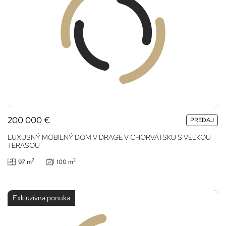
200 000
€
PREDAJ
LUXUSNÝ MOBILNÝ DOM V DRAGE V CHORVÁTSKU S VEĽKOU
TERASOU
2
2
97 m
100 m
Exkluzívna ponuka