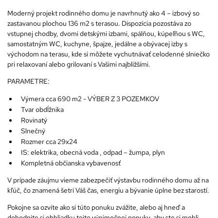
Moderný projekt rodinného domu je navrhnutý ako 4 – izbový so
zastavanou plochou 136 m2 s terasou. Dispozícia pozostáva zo
vstupnej chodby, dvomi detskými izbami, spálňou, kúpeľňou s WC,
samostatným WC, kuchyne, špajze, jedálne a obývacej izby s
východom na terasu, kde si môžete vychutnávať celodenné slniečko
pri relaxovaní alebo grilovaní s Vašimi najbližšími.
PARAMETRE:
Výmera cca 690 m2 - VÝBER Z 3 POZEMKOV
Tvar obdĺžnika
Rovinatý
Slnečný
Rozmer cca 29x24
IS: elektrika, obecná voda , odpad – žumpa, plyn
Kompletná občianska vybavenosť
V prípade záujmu vieme zabezpečiť výstavbu rodinného domu až na
kľúč, čo znamená šetrí Váš čas, energiu a bývanie úplne bez starostí.
Pokojne sa ozvite ako si túto ponuku zvážite, alebo aj hneď a
dohodnite si obhliadku tejto výnimočnej ponuky, aby ste si mohli