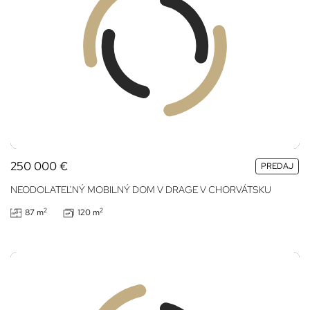
250 000
€
PREDAJ
NEODOLATEĽNÝ MOBILNÝ DOM V DRAGE V CHORVÁTSKU
2
2
87 m
120 m