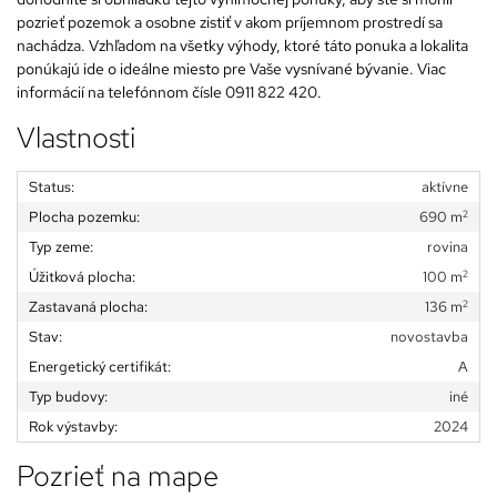
pozrieť pozemok a osobne zistiť v akom príjemnom prostredí sa
nachádza. Vzhľadom na všetky výhody, ktoré táto ponuka a lokalita
ponúkajú ide o ideálne miesto pre Vaše vysnívané bývanie. Viac
informácií na telefónnom čísle
0911 822 420
.
Vlastnosti
Status:
aktívne
2
Plocha pozemku:
690 m
Typ zeme:
rovina
2
Úžitková plocha:
100 m
2
Zastavaná plocha:
136 m
Stav:
novostavba
Energetický certifikát:
A
Typ budovy:
iné
Rok výstavby:
2024
Pozrieť na mape