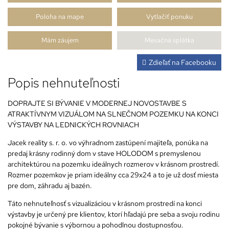
Poloha na mape
Vytlačiť ponuku
Mám záujem
Mesačná splátka
Zdieľať na Facebooku
Popis nehnuteľnosti
DOPRAJTE SI BÝVANIE V MODERNEJ NOVOSTAVBE S
ATRAKTÍVNYM VIZUÁLOM NA SLNEČNOM POZEMKU NA KONCI
VÝSTAVBY NA LEDNICKÝCH ROVNIACH
Jacek reality s. r. o. vo výhradnom zastúpení majiteľa, ponúka na
predaj krásny rodinný dom v stave HOLODOM s premyslenou
architektúrou na pozemku ideálnych rozmerov v krásnom prostredí.
Rozmer pozemkov je priam ideálny cca 29x24 a to je už dosť miesta
pre dom, záhradu aj bazén.
Táto nehnuteľnosť s vizualizáciou v krásnom prostredí na konci
výstavby je určený pre klientov, ktorí hľadajú pre seba a svoju rodinu
pokojné bývanie s výbornou a pohodlnou dostupnosťou.