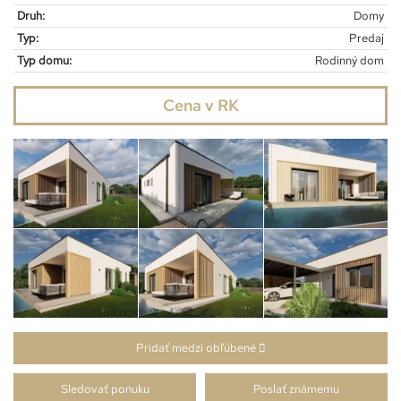
Druh:
Domy
Typ:
Predaj
Typ domu:
Rodinný dom
Cena v RK
Pridať medzi obľúbené
Sledovať ponuku
Poslať známemu