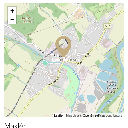
+
−
Leaflet
| Map data ©
OpenStreetMap
contributors
Maklér