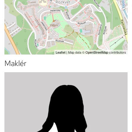
Leaflet
| Map data ©
OpenStreetMap
contributors
Maklér