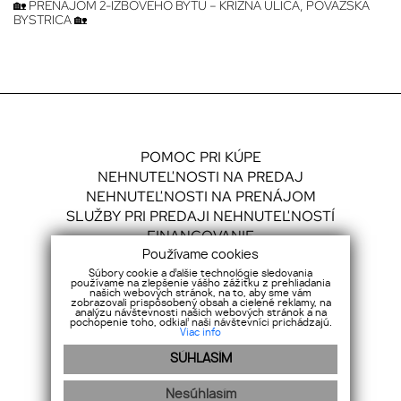
🏡 PRENÁJOM 2-IZBOVÉHO BYTU – KRÍŽNA ULICA, POVAŽSKÁ
BYSTRICA 🏡
POMOC PRI KÚPE
NEHNUTEĽNOSTI NA PREDAJ
NEHNUTEĽNOSTI NA PRENÁJOM
SLUŽBY PRI PREDAJI NEHNUTEĽNOSTÍ
FINANCOVANIE
Používame cookies
Súbory cookie a ďalšie technológie sledovania
používame na zlepšenie vášho zážitku z prehliadania
MLÁDEŽNÍCKA 2101/36 (BUDOVA BELGRAVIA)
našich webových stránok, na to, aby sme vám
POVAŽSKÁ BYSTRICA 017 01
zobrazovali prispôsobený obsah a cielené reklamy, na
analýzu návštevnosti našich webových stránok a na
pochopenie toho, odkiaľ naši návštevníci prichádzajú.
O NÁS
KONTAKT
GDPR
COOKIES
Viac info
SÚHLASÍM
+421 911 822 420
info@jacekreality.sk
Nesúhlasím