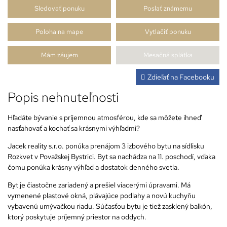
Sledovať ponuku
Poslať známemu
Poloha na mape
Vytlačiť ponuku
Mám záujem
Mesačná splátka
Zdieľať na Facebooku
Popis nehnuteľnosti
Hľadáte bývanie s príjemnou atmosférou, kde sa môžete ihneď
nasťahovať a kochať sa krásnymi výhľadmi?
Jacek reality s.r.o. ponúka prenájom 3 izbového bytu na sídlisku
Rozkvet v Považskej Bystrici. Byt sa nachádza na 11. poschodí, vďaka
čomu ponúka krásny výhľad a dostatok denného svetla.
Byt je čiastočne zariadený a prešiel viacerými úpravami. Má
vymenené plastové okná, plávajúce podlahy a novú kuchyňu
vybavenú umývačkou riadu. Súčasťou bytu je tiež zasklený balkón,
ktorý poskytuje príjemný priestor na oddych.