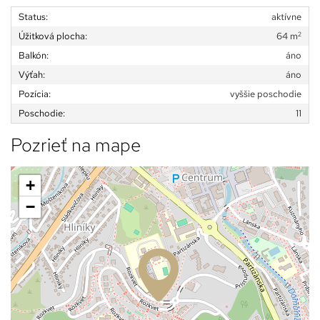
Status:
aktívne
2
Úžitková plocha:
64 m
Balkón:
áno
Výťah:
áno
Pozícia:
vyššie poschodie
Poschodie:
11
Pozrieť na mape
+
−