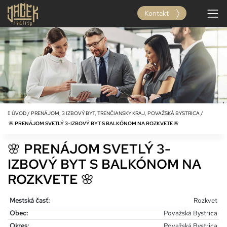
Kontakt
ÚVOD
/
PRENÁJOM, 3 IZBOVÝ BYT, TRENČIANSKY KRAJ, POVAŽSKÁ BYSTRICA
/
🌸 PRENÁJOM SVETLÝ 3-IZBOVÝ BYT S BALKÓNOM NA ROZKVETE 🌸
🌸 PRENÁJOM SVETLÝ 3-
IZBOVÝ BYT S BALKÓNOM NA
ROZKVETE 🌸
Mestská časť:
Rozkvet
Obec:
Považská Bystrica
Okres:
Považská Bystrica