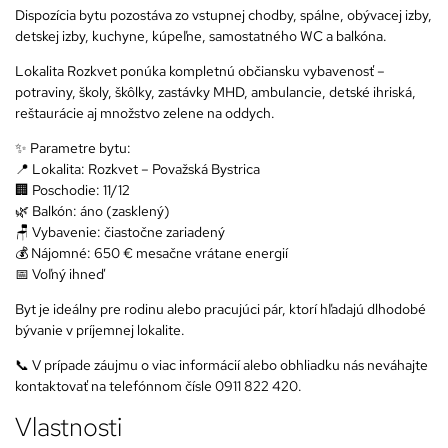
Dispozícia bytu pozostáva zo vstupnej chodby, spálne, obývacej izby,
detskej izby, kuchyne, kúpeľne, samostatného WC a balkóna.
Lokalita Rozkvet ponúka kompletnú občiansku vybavenosť –
potraviny, školy, škôlky, zastávky MHD, ambulancie, detské ihriská,
reštaurácie aj množstvo zelene na oddych.
✨ Parametre bytu:
📍 Lokalita: Rozkvet – Považská Bystrica
🏢 Poschodie: 11/12
🌿 Balkón: áno (zasklený)
🪑 Vybavenie: čiastočne zariadený
💰 Nájomné: 650 € mesačne vrátane energií
📅 Voľný ihneď
Byt je ideálny pre rodinu alebo pracujúci pár, ktorí hľadajú dlhodobé
bývanie v príjemnej lokalite.
📞 V prípade záujmu o viac informácií alebo obhliadku nás neváhajte
kontaktovať na telefónnom čísle 0911 822 420.
Vlastnosti