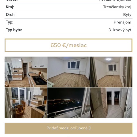
Kraj:
Trenčiansky kraj
Druh:
Byty
Typ:
Prenájom
Typ bytu:
3-izbový byt
650 €/mesiac
Pridať medzi obľúbené