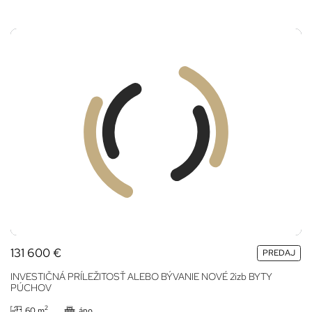
131 600
€
PREDAJ
INVESTIČNÁ PRÍLEŽITOSŤ ALEBO BÝVANIE NOVÉ 2izb BYTY
PÚCHOV
2
60 m
áno