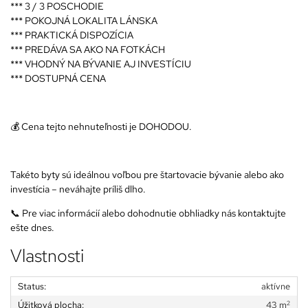
*** 3 / 3 POSCHODIE
*** POKOJNÁ LOKALITA LÁNSKA
*** PRAKTICKÁ DISPOZÍCIA
*** PREDÁVA SA AKO NA FOTKÁCH
*** VHODNÝ NA BÝVANIE AJ INVESTÍCIU
*** DOSTUPNÁ CENA
💰 Cena tejto nehnuteľnosti je DOHODOU.
Takéto byty sú ideálnou voľbou pre štartovacie bývanie alebo ako
investícia – neváhajte príliš dlho.
📞 Pre viac informácií alebo dohodnutie obhliadky nás kontaktujte
ešte dnes.
Vlastnosti
Status:
aktívne
2
Úžitková plocha:
43 m