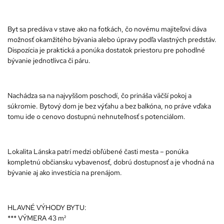
Byt sa predáva v stave ako na fotkách, čo novému majiteľovi dáva
možnosť okamžitého bývania alebo úpravy podľa vlastných predstáv.
Dispozícia je praktická a ponúka dostatok priestoru pre pohodlné
bývanie jednotlivca či páru.
Nachádza sa na najvyššom poschodí, čo prináša väčší pokoj a
súkromie. Bytový dom je bez výťahu a bez balkóna, no práve vďaka
tomu ide o cenovo dostupnú nehnuteľnosť s potenciálom.
Lokalita Lánska patrí medzi obľúbené časti mesta – ponúka
kompletnú občiansku vybavenosť, dobrú dostupnosť a je vhodná na
bývanie aj ako investícia na prenájom.
HLAVNÉ VÝHODY BYTU:
*** VÝMERA 43 m²