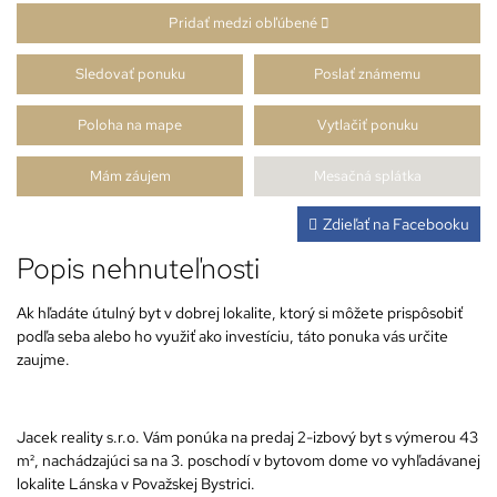
Pridať medzi obľúbené
Sledovať ponuku
Poslať známemu
Poloha na mape
Vytlačiť ponuku
Mám záujem
Mesačná splátka
Zdieľať na Facebooku
Popis nehnuteľnosti
Ak hľadáte útulný byt v dobrej lokalite, ktorý si môžete prispôsobiť
podľa seba alebo ho využiť ako investíciu, táto ponuka vás určite
zaujme.
Jacek reality s.r.o. Vám ponúka na predaj 2-izbový byt s výmerou 43
m², nachádzajúci sa na 3. poschodí v bytovom dome vo vyhľadávanej
lokalite Lánska v Považskej Bystrici.