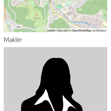
Leaflet
| Map data ©
OpenStreetMap
contributors
Maklér